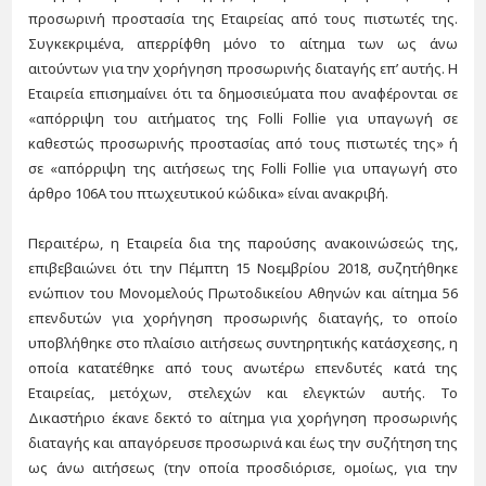
προσωρινή προστασία της Εταιρείας από τους πιστωτές της.
Συγκεκριμένα, απερρίφθη μόνο το αίτημα των ως άνω
αιτούντων για την χορήγηση προσωρινής διαταγής επ’ αυτής. Η
Εταιρεία επισημαίνει ότι τα δημοσιεύματα που αναφέρονται σε
«απόρριψη του αιτήματος της Folli Follie για υπαγωγή σε
καθεστώς προσωρινής προστασίας από τους πιστωτές της» ή
σε «απόρριψη της αιτήσεως της Folli Follie για υπαγωγή στο
άρθρο 106Α του πτωχευτικού κώδικα» είναι ανακριβή.
Περαιτέρω, η Εταιρεία δια της παρούσης ανακοινώσεώς της,
επιβεβαιώνει ότι την Πέμπτη 15 Νοεμβρίου 2018, συζητήθηκε
ενώπιον του Μονομελούς Πρωτοδικείου Αθηνών και αίτημα 56
επενδυτών για χορήγηση προσωρινής διαταγής, το οποίο
υποβλήθηκε στο πλαίσιο αιτήσεως συντηρητικής κατάσχεσης, η
οποία κατατέθηκε από τους ανωτέρω επενδυτές κατά της
Εταιρείας, μετόχων, στελεχών και ελεγκτών αυτής. Το
Δικαστήριο έκανε δεκτό το αίτημα για χορήγηση προσωρινής
διαταγής και απαγόρευσε προσωρινά και έως την συζήτηση της
ως άνω αιτήσεως (την οποία προσδιόρισε, ομοίως, για την