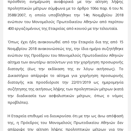
πρόσθετη ενημέρωση αναφορικά με την αίτηση λήψης
προληπτικών μέτρων σύμφωνα με το άρθρο 106α παρ. 6 του Ν.
3588/2007, η οποία υποβλήθηκε την 14η Νοεμβρίου 2018
ενώπιον του Μονομελούς Πρωτοδικείου Αθηνών από περίπου
400 εργαζομένους της Εταιρείας από κοινού με την τελευταία.
Όπως έχει ήδη ανακοινωθεί από την Εταιρεία δια της από 15
Νοεμβρίου 2018 ανακοινώσεώς της, την ίδια ημέρα συζητήθηκε
ενώπιον της Προέδρου του Μονομελούς Πρωτοδικείου Αθηνών
αίτημα των ανωτέρω αιτούντων για την χορήγηση προσωρινής
διαταγής (έως την εκδίκαση της εν λόγω αιτήσεως). Το
Δικαστήριο απέρριψε το αίτημα για χορήγηση προσωρινής
διαταγής και προσδιόρισε την 22/01/2019 ως ημερομηνία
συζήτησης της αιτήσεως λήψης των προληπτικών μέτρων (κατά
την διαδικασία των ασφαλιστικών μέτρων, όπως ο νόμος
προβλέπει).
H Εταιρεία επιθυμεί να διευκρινίσει ότι με την ως άνω απόφασή
της, η Πρόεδρος του Μονομελούς Πρωτοδικείου Αθηνών δεν
απέρριψε την αίτηση λήψης προληπτικών μέτρων για την