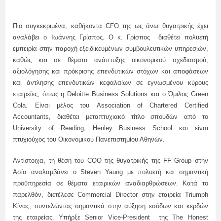
Πιο συγκεκριμένα, καθήκοντα CFO της ως άνω θυγατρικής έχει
αναλάβει ο Ιωάννης Γρίσπος. Ο κ. Γρίσπος διαθέτει πολυετή
εμπειρία στην παροχή εξειδικευμένων συμβουλευτικών υπηρεσιών,
καθώς και σε θέματα ανάπτυξης οικονομικού σχεδιασμού,
αξιολόγησης και πρόκρισης επενδυτικών στόχων και αποφάσεων
και άντλησης επενδυτικών κεφαλαίων σε εγνωσμένου κύρους
εταιρείες, όπως η Deloitte Business Solutions και ο Όμιλος Green
Cola. Είναι μέλος του Association of Chartered Certified
Accountants, διαθέτει μεταπτυχιακό τίτλο σπουδών από το
University of Reading, Henley Business School και είναι
πτυχιούχος του Οικονομικού Πανεπιστημίου Αθηνών.
Αντίστοιχα, τη θέση του COO της θυγατρικής της FF Group στην
Ασία αναλαμβάνει ο Steven Yaung με πολυετή και σημαντική
προϋπηρεσία σε θέματα εταιρικών αναδιαρθρώσεων. Κατά το
παρελθόν, διετέλεσε Commercial Director στην εταιρεία Triumph
Κίνας, συντελώντας σημαντικά στην αύξηση εσόδων και κερδών
της εταιρείας. Υπήρξε Senior Vice-President της The Honest