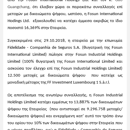
από την Fosun International Hodings Ltd. και τον κ.
Guo
Guangchang
, ότι έλαβαν χώρα οι παρακάτω συναλλαγές επί
μετοχών με δικαιώματα ψήφου, ωστόσο, η Fosun International
Hodings Ltd. εξακολουθεί να κατέχει έμμεσα ακριβώς το ίδιο
ποσοστό 16,369% στην Εταιρεία.
Συγκεκριμένα στις 29.10.2018, η εταιρεία με την επωνυμία
Fidelidade - Companhia de Seguros S.A. (θυγατρική της Fosun
International Limited) πώλησε στην Fosun Industrial Holdings
Limited (100% θυγατρική της Fosun International Limited και
ασκούσα τον έλεγχο επί της Fosun Industrial Holdings Limited)
12.500 μετοχές με δικαιώματα ψήφου που κατείχε ως
μοναδική μέτοχος της FF Investment Luxembourg 1 S.à.r.l.
Ως αποτέλεσμα της ανωτέρω συναλλαγής, η Fosun Industrial
Holdings Limited κατέχει εμμέσως το 13,887% των δικαιωμάτων
ψήφου της Εταιρείας (που αντιστοιχεί σε 9.296.758 μετοχές/
δικαιώματα ψήφου) και ανερχόμενη κατ’ αυτό τον τρόπο άνω
του ορίου του 10% των δικαιωμάτων ψήφου στην Εταιρεία που