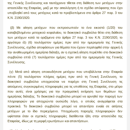
της Γενικής Συνέλευσης και ταυτόχρονα τίθεται στη διάθεση των μετόχων στην
ιστοσελίδα της Εταιρείας, μαζί με την αιτιολόγηση ή το σχέδιο απόφασης που έχει
υποβληθεί από τους μετόχους κατά τα προβλεπόμενα στο άρθρο 27 παρ. 3 του
Κ.Ν. 2190/1920.
(β) Με αίτηση μετόχων που εκπροσωπούν το ένα εικοστό (1/20) του
καταβεβλημένου μετοχικού κεφαλαίου, το διοικητικό συμβούλιο θέτει στη διάθεση
των μετόχων κατά τα οριζόμενα στο άρθρο 27 παρ. 3 του Κ.Ν. 2190/1920, το
αργότερο έξι (6) τουλάχιστον ημέρες πριν από την ημερομηνία της Γενικής
Συνέλευσης, σχέδια αποφάσεων για θέματα που έχουν περιληφθεί στην αρχική ή
την αναθεωρημένη ημερήσια διάταξη, αν η σχετική αίτηση περιέλθει στο διοικητικό
συμβούλιο επτά (7) τουλάχιστον ημέρες πριν από την ημερομηνία της Γενικής
Συνέλευσης.
(γ) Μετά από αίτηση οποιουδήποτε μετόχου που υποβάλλεται στην Εταιρεία
πέντε (5) τουλάχιστον πλήρεις ημέρες πριν από τη Γενική Συνέλευση, το
διοικητικό συμβούλιο υποχρεούται να παρέχει στη Γενική Συνέλευση τις
αιτούμενες συγκεκριμένες πληροφορίες για τις υποθέσεις της Εταιρείας, στο μέτρο
που αυτές είναι χρήσιμες για την πραγματική εκτίμηση των θεμάτων της
ημερήσιας διάταξης. Το διοικητικό συμβούλιο μπορεί να αρνηθεί την παροχή των
πληροφοριών για αποχρώντα ουσιώδη λόγο, ο οποίος αναγράφεται στα
πρακτικά. Το διοικητικό συμβούλιο μπορεί να απαντήσει ενιαία σε αιτήσεις
μετόχων με το ίδιο περιεχόμενο. Υποχρέωση παροχής πληροφοριών δεν
υφίσταται όταν οι σχετικές πληροφορίες διατίθενται ήδη στην ιστοσελίδα της
Εταιρείας, ιδίως με τη μορφή ερωτήσεων και απαντήσεων.