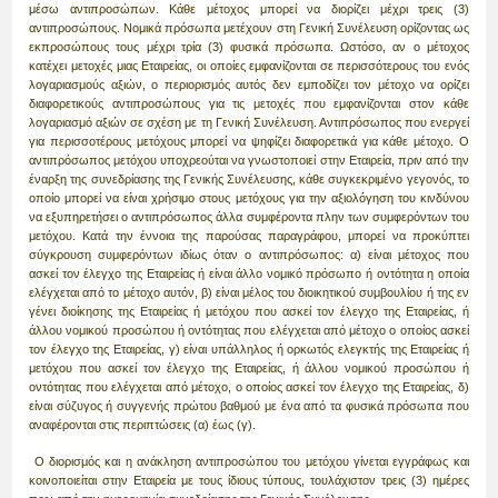
μέσω αντιπροσώπων. Κάθε μέτοχος μπορεί να διορίζει μέχρι τρεις (3)
αντιπροσώπους. Νομικά πρόσωπα μετέχουν στη Γενική Συνέλευση ορίζοντας ως
εκπροσώπους τους μέχρι τρία (3) φυσικά πρόσωπα. Ωστόσο, αν ο μέτοχος
κατέχει μετοχές μιας Εταιρείας, οι οποίες εμφανίζονται σε περισσότερους του ενός
λογαριασμούς αξιών, ο περιορισμός αυτός δεν εμποδίζει τον μέτοχο να ορίζει
διαφορετικούς αντιπροσώπους για τις μετοχές που εμφανίζονται στον κάθε
λογαριασμό αξιών σε σχέση με τη Γενική Συνέλευση. Αντιπρόσωπος που ενεργεί
για περισσοτέρους μετόχους μπορεί να ψηφίζει διαφορετικά για κάθε μέτοχο. Ο
αντιπρόσωπος μετόχου υποχρεούται να γνωστοποιεί στην Εταιρεία, πριν από την
έναρξη της συνεδρίασης της Γενικής Συνέλευσης, κάθε συγκεκριμένο γεγονός, το
οποίο μπορεί να είναι χρήσιμο στους μετόχους για την αξιολόγηση του κινδύνου
να εξυπηρετήσει ο αντιπρόσωπος άλλα συμφέροντα πλην των συμφερόντων του
μετόχου. Κατά την έννοια της παρούσας παραγράφου, μπορεί να προκύπτει
σύγκρουση συμφερόντων ιδίως όταν ο αντιπρόσωπος: α) είναι μέτοχος που
ασκεί τον έλεγχο της Εταιρείας ή είναι άλλο νομικό πρόσωπο ή οντότητα η οποία
ελέγχεται από το μέτοχο αυτόν, β) είναι μέλος του διοικητικού συμβουλίου ή της εν
γένει διοίκησης της Εταιρείας ή μετόχου που ασκεί τον έλεγχο της Εταιρείας, ή
άλλου νομικού προσώπου ή οντότητας που ελέγχεται από μέτοχο ο οποίος ασκεί
τον έλεγχο της Εταιρείας, γ) είναι υπάλληλος ή ορκωτός ελεγκτής της Εταιρείας ή
μετόχου που ασκεί τον έλεγχο της Εταιρείας, ή άλλου νομικού προσώπου ή
οντότητας που ελέγχεται από μέτοχο, ο οποίος ασκεί τον έλεγχο της Εταιρείας, δ)
είναι σύζυγος ή συγγενής πρώτου βαθμού με ένα από τα φυσικά πρόσωπα που
αναφέρονται στις περιπτώσεις (α) έως (γ).
Ο διορισμός και η ανάκληση αντιπροσώπου του μετόχου γίνεται εγγράφως και
κοινοποιείται στην Εταιρεία με τους ίδιους τύπους, τουλάχιστον τρεις (3) ημέρες