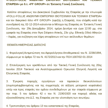
ΕΤΑΙΡΕΙΑ» με δ.τ. «FF GROUP» σε Έκτακτη Γενική Συνέλευση
Κατόπιν αποφάσεως του Διοικητικού Συμβουλίου της Εταιρείας με την επωνυμία
«FOLLI-FOLLIE ΑΝΩΝΥΜΗ ΕΜΠΟΡΙΚΗ ΒΙΟΤΕΧΝΙΚΗ ΚΑΙ ΤΕΧΝΙΚΗ ΕΤΑΙΡΕΙΑ»
και τον διακριτικό τίτλο «FF GROUP» (εφεξής η Εταιρεία), που ελήφθη κατά την
συνεδρίασή της 02-12-2014 καλούνται οι Μέτοχοι της Εταιρείας σε Έκτακτη Γενική
Συνέλευση, την 29η Δεκεμβρίου 2014, ημέρα Δευτέρα και ώρα 12:00 μμ, στα
γραφεία της Εταιρείας στον Άγιο Στέφανο Αττικής, 23ο χλμ. Εθνικής Οδού Αθηνών
– Λαμίας, για συζήτηση και λήψη αποφάσεων επί των ακόλουθων θεμάτων:
ΘΕΜΑΤΑ ΗΜΕΡΗΣΙΑΣ ΔΙΑΤΑΞΗΣ
1. Φορολογική Αντιμετώπιση του Αφορολόγητου Αποθεματικού του Ν. 2238/1994,
σύμφωνα με το άρθρο 72 του Ν. 4172/2013 και την ΠΟΛ 1007/02-01-2014
2. Επανέγκριση των ορισθέντων από την Τακτική Γενική Συνέλευση της 20ης
Ιουνίου 2014 Τακτικού και Αναπληρωματικού Ορκωτού Ελεγκτή Λογιστή και
Ελεγκτικής Εταιρείας
3. Έγκριση παροχής εγγυήσεων και ταμειακών διευκολύνσεων
(συμπεριλαμβανομένης και της συμμετοχής σε αύξηση μετοχικού κεφαλαίου)
υπέρ και προς εταιρείες του ομίλου συνδεδεμένων με την εταιρεία σύμφωνα με
την παρ. 5 του άρθρου 42 ε του Ν. 2190/1920 και παροχή αδείας και
εξουσιοδότησης στο Δ.Σ. της Εταιρείας για την υλοποίηση των ανωτέρω.
4. Τροποποίηση του άρθρου 13 του καταστατικού της Εταιρείας.