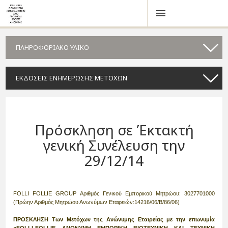
ΠΛΗΡΟΦΟΡΙΑΚΟ ΥΛΙΚΟ
ΕΚΔΟΣΕΙΣ ΕΝΗΜΕΡΩΣΗΣ ΜΕΤΟΧΩΝ
Πρόσκληση σε Έκτακτή
γενική Συνέλευση την
29/12/14
FOLLI FOLLIE GROUP Αριθμός Γενικού Εμπορικού Μητρώου: 3027701000
(Πρώην Αριθμός Μητρώου Ανωνύμων Εταιρειών:14216/06/Β/86/06)
ΠΡΟΣΚΛΗΣΗ Των Μετόχων της Ανώνυμης Εταιρείας με την επωνυμία
«FOLLI-FOLLIE ΑΝΩΝΥΜΗ ΕΜΠΟΡΙΚΗ ΒΙΟΤΕΧΝΙΚΗ ΚΑΙ ΤΕΧΝΙΚΗ