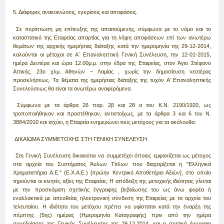
5. Διάφορες ανακοινώσεις, εγκρίσεις και αποφάσεις.
Σε περίπτωση μη επίτευξης της απαιτούμενης, σύμφωνα με το νόμο και το
καταστατικό της Εταιρείας απαρτίας για τη λήψη αποφάσεων επί των ανωτέρω
θεμάτων της αρχικής ημερήσιας διάταξης κατά την ημερομηνία της 29-12-2014,
καλούνται οι μέτοχοι σε Α΄ Επαναληπτική Γενική Συνέλευση, την 12-01-2015,
ημέρα Δευτέρα και ώρα 12.00μ.μ. στην έδρα της Εταιρείας, στον Άγιο Στέφανο
Αττικής, 23ο χλμ. Αθηνών – Λαμίας , χωρίς την δημοσίευση νεοτέρας
προσκλήσεως. Τα θέματα της ημερήσιας διάταξης της τυχόν Α’ Επαναληπτικής
Συνελεύσεως θα είναι τα ανωτέρω αναφερόμενα.
Σύμφωνα με τα άρθρα 26 παρ. 2β και 28 α του Κ.Ν. 2190/1920, ως
τροποποιήθηκαν και προστέθηκαν, αντιστοίχως, με τα άρθρα 3 και 6 του Ν.
3884/2010 και ισχύει, η Εταιρεία ενημερώνει τους μετόχους για τα ακόλουθα:
ΔΙΚΑΙΩΜΑ ΣΥΜΜΕΤΟΧΗΣ ΣΤΗ ΓΕΝΙΚΗ ΣΥΝΕΛΕΥΣΗ
Στη Γενική Συνέλευση δικαιούται να συμμετέχει όποιος εμφανίζεται ως μέτοχος
στα αρχεία του Συστήματος Άυλων Τίτλων που διαχειρίζεται η "Ελληνικά
Χρηματιστήρια Α.Ε." (Ε.Χ.Α.Ε.) [πρώην Κεντρικό Αποθετήριο Αξιών], στο οποίο
τηρούνται οι κινητές αξίες της Εταιρείας. Η απόδειξη της μετοχικής ιδιότητας γίνεται
με την προσκόμιση σχετικής έγγραφης βεβαίωσης του ως άνω φορέα ή
εναλλακτικά με απευθείας ηλεκτρονική σύνδεση της Εταιρείας με τα αρχεία του
τελευταίου. Η ιδιότητα του μετόχου πρέπει να υφίσταται κατά την έναρξη της
πέμπτης (5ης) ημέρας (Ημερομηνία Καταγραφής) πριν από την ημέρα
συνεδρίασης της Γενικής Συνέλευσης της 29.12.2014, και η σχετική έγγραφη