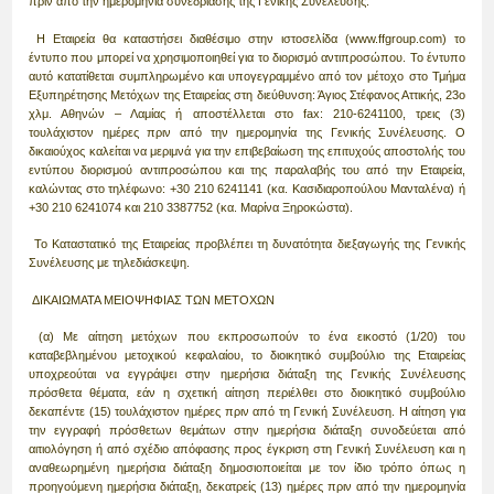
πριν από την ημερομηνία συνεδρίασης της Γενικής Συνέλευσης.
Η Εταιρεία θα καταστήσει διαθέσιμο στην ιστοσελίδα (www.ffgroup.com) το
έντυπο που μπορεί να χρησιμοποιηθεί για το διορισμό αντιπροσώπου. Το έντυπο
αυτό κατατίθεται συμπληρωμένο και υπογεγραμμένο από τον μέτοχο στο Τμήμα
Εξυπηρέτησης Μετόχων της Εταιρείας στη διεύθυνση: Άγιος Στέφανος Αττικής, 23ο
χλμ. Αθηνών – Λαμίας ή αποστέλλεται στο fax: 210-6241100, τρεις (3)
τουλάχιστον ημέρες πριν από την ημερομηνία της Γενικής Συνέλευσης. Ο
δικαιούχος καλείται να μεριμνά για την επιβεβαίωση της επιτυχούς αποστολής του
εντύπου διορισμού αντιπροσώπου και της παραλαβής του από την Εταιρεία,
καλώντας στο τηλέφωνο: +30 210 6241141 (κα. Κασιδιαροπούλου Μανταλένα) ή
+30 210 6241074 και 210 3387752 (κα. Μαρίνα Ξηροκώστα).
Το Καταστατικό της Εταιρείας προβλέπει τη δυνατότητα διεξαγωγής της Γενικής
Συνέλευσης με τηλεδιάσκεψη.
ΔΙΚΑΙΩΜΑΤΑ ΜΕΙΟΨΗΦΙΑΣ ΤΩΝ ΜΕΤΟΧΩΝ
(α) Με αίτηση μετόχων που εκπροσωπούν το ένα εικοστό (1/20) του
καταβεβλημένου μετοχικού κεφαλαίου, το διοικητικό συμβούλιο της Εταιρείας
υποχρεούται να εγγράψει στην ημερήσια διάταξη της Γενικής Συνέλευσης
πρόσθετα θέματα, εάν η σχετική αίτηση περιέλθει στο διοικητικό συμβούλιο
δεκαπέντε (15) τουλάχιστον ημέρες πριν από τη Γενική Συνέλευση. Η αίτηση για
την εγγραφή πρόσθετων θεμάτων στην ημερήσια διάταξη συνοδεύεται από
αιτιολόγηση ή από σχέδιο απόφασης προς έγκριση στη Γενική Συνέλευση και η
αναθεωρημένη ημερήσια διάταξη δημοσιοποιείται με τον ίδιο τρόπο όπως η
προηγούμενη ημερήσια διάταξη, δεκατρείς (13) ημέρες πριν από την ημερομηνία