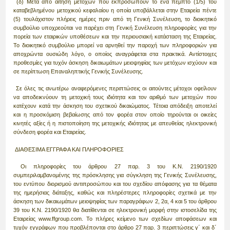
(δ) Μετά από αίτηση μετόχων που εκπροσωπούν το ένα πέμπτο (1/5) του
καταβεβλημένου μετοχικού κεφαλαίου η οποία υποβάλλεται στην Εταιρεία πέντε
(5) τουλάχιστον πλήρεις ημέρες πριν από τη Γενική Συνέλευση, το διοικητικό
συμβούλιο υποχρεούται να παρέχει στη Γενική Συνέλευση πληροφορίες για την
πορεία των εταιρικών υποθέσεων και την περιουσιακή κατάσταση της Εταιρείας.
Το διοικητικό συμβούλιο μπορεί να αρνηθεί την παροχή των πληροφοριών για
αποχρώντα ουσιώδη λόγο, ο οποίος αναγράφεται στα πρακτικά. Αντίστοιχες
προθεσμίες για τυχόν άσκηση δικαιωμάτων μειοψηφίας των μετόχων ισχύουν και
σε περίπτωση Επαναληπτικής Γενικής Συνέλευσης.
Σε όλες τις ανωτέρω αναφερόμενες περιπτώσεις οι αιτούντες μέτοχοι οφείλουν
να αποδεικνύουν τη μετοχική τους ιδιότητα και τον αριθμό των μετοχών που
κατέχουν κατά την άσκηση του σχετικού δικαιώματος. Τέτοια απόδειξη αποτελεί
και η προσκόμιση βεβαίωσης από τον φορέα στον οποίο τηρούνται οι οικείες
κινητές αξίες ή η πιστοποίηση της μετοχικής ιδιότητας με απευθείας ηλεκτρονική
σύνδεση φορέα και Εταιρείας.
ΔΙΑΘΕΣΙΜΑ ΕΓΓΡΑΦΑ ΚΑΙ ΠΛΗΡΟΦΟΡΙΕΣ
Οι πληροφορίες του άρθρου 27 παρ. 3 του Κ.Ν. 2190/1920
συμπεριλαμβανομένης της πρόσκλησης για σύγκληση της Γενικής Συνέλευσης,
του εντύπου διορισμού αντιπροσώπου και του σχεδίου απόφασης για τα θέματα
της ημερήσιας διάταξης, καθώς και πληρέστερες πληροφορίες σχετικά με την
άσκηση των δικαιωμάτων μειοψηφίας των παραγράφων 2, 2α, 4 και 5 του άρθρου
39 του Κ.Ν. 2190/1920 θα διατίθενται σε ηλεκτρονική μορφή στην ιστοσελίδα της
Εταιρείας www.ffgroup.com. Το πλήρες κείμενο των σχεδίων αποφάσεων και
τυχόν εγγράφων που προβλέπονται στο άρθρο 27 παρ. 3 περιπτώσεις γ΄ και δ΄