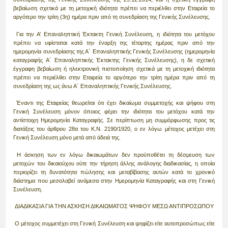
βεβαίωση σχετικά με τη μετοχική ιδιότητα πρέπει να περιέλθει στην Εταιρεία το
αργότερο την τρίτη (3η) ημέρα πριν από τη συνεδρίαση της Γενικής Συνέλευσης.
Για την Α’ Επαναληπτική Έκτακτη Γενική Συνέλευση, η ιδιότητα του μετόχου
πρέπει να υφίσταται κατά την έναρξη της τέταρτης ημέρας πριν από την
ημερομηνία συνεδρίασης της Α΄ Επαναληπτικής Γενικής Συνέλευσης (ημερομηνία
καταγραφής Α΄ Επαναληπτικής Έκτακτης Γενικής Συνέλευσης), η δε σχετική
έγγραφη βεβαίωση ή ηλεκτρονική πιστοποίηση σχετικά με τη μετοχική ιδιότητα
πρέπει να περιέλθει στην Εταιρεία το αργότερο την τρίτη ημέρα πριν από τη
συνεδρίαση της ως άνω Α΄ Επαναληπτικής Γενικής Συνέλευσης.
Έναντι της Εταιρείας θεωρείται ότι έχει δικαίωμα συμμετοχής και ψήφου στη
Γενική Συνέλευση μόνον όποιος φέρει την ιδιότητα του μετόχου κατά την
αντίστοιχη Ημερομηνία Καταγραφής. Σε περίπτωση μη συμμόρφωσης προς τις
διατάξεις του άρθρου 28α του Κ.Ν. 2190/1920, ο εν λόγω μέτοχος μετέχει στη
Γενική Συνέλευση μόνο μετά από άδειά της.
Η άσκηση των εν λόγω δικαιωμάτων δεν προϋποθέτει τη δέσμευση των
μετοχών του δικαιούχου ούτε την τήρηση άλλης ανάλογης διαδικασίας, η οποία
περιορίζει τη δυνατότητα πώλησης και μεταβίβασης αυτών κατά το χρονικό
διάστημα που μεσολαβεί ανάμεσα στην Ημερομηνία Καταγραφής και στη Γενική
Συνέλευση.
ΔΙΑΔΙΚΑΣΙΑ ΓΙΑ ΤΗΝ ΑΣΚΗΣΗ ΔΙΚΑΙΩΜΑΤΟΣ ΨΗΦΟΥ ΜΕΣΩ ΑΝΤΙΠΡΟΣΩΠΟΥ
Ο μέτοχος συμμετέχει στη Γενική Συνέλευση και ψηφίζει είτε αυτοπροσώπως είτε