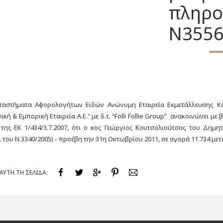
πληρο
Ν3556
αταστήματα Αφορολογήτων Ειδών Ανώνυμη Εταιρεία Εκμετάλλευσης 
ική & Εμπορική Εταιρεία A.E." με δ.τ. “Folli Follie Group” ανακοινώνει μ
της ΕΚ 1/434/3.7.2007, ότι ο κος Γεώργιος Κουτσολιούτσος του Δημη
του Ν.3340/2005) - προέβη την 31η Οκτωβρίου 2011, σε αγορά 11.734 μετ
ΥΤΗ ΤΗ ΣΕΛΙΔΑ: