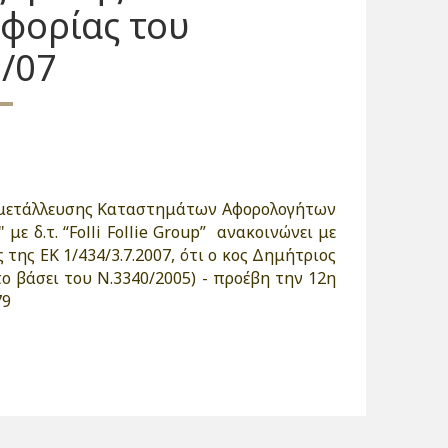
φορίας του
/07
κμετάλλευσης Καταστημάτων Αφορολογήτων
ε δ.τ. “Folli Follie Group” ανακοινώνει με
της ΕΚ 1/434/3.7.2007, ότι ο κος Δημήτριος
ο βάσει του Ν.3340/2005) - προέβη την 12η
79