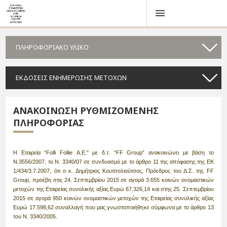
ΠΛΗΡΟΦΟΡΙΑΚΟ ΥΛΙΚΟ
ΕΚΔΟΣΕΙΣ ΕΝΗΜΕΡΩΣΗΣ ΜΕΤΟΧΩΝ
ΑΝΑΚΟΙΝΩΣΗ ΡΥΘΜΙΖΟΜΕΝΗΣ
ΠΛΗΡΟΦΟΡΙΑΣ
H
Εταιρεία “
Folli
Follie
A
.
E
." με δ.τ. “
FF
Group
” ανακοινώνει με βάση το
Ν.3556/2007, το Ν. 3340/07 σε συνδυασμό με το άρθρο 11 της απόφασης της ΕΚ
1/434/3.7.2007, ότι
o
κ. Δημήτριος Κουτσολιούτσος, Πρόεδρος του Δ.Σ. της
FF
Group
, προέβη στις 24. Σεπτεμβρίου 2015 σε αγορά 3.655 κοινών ονομαστικών
μετοχών της Εταιρείας συνολικής αξίας Ευρώ 67.326,14
και στης 25. Σεπτεμβρίου
2015 σε αγορά 950 κοινών ονομαστικών μετοχών της Εταιρείας συνολικής αξίας
Ευρώ 17.598,62 συναλλαγή που μας γνωστοποιήθηκε σύμφωνα με το άρθρο 13
του Ν. 3340/2005.